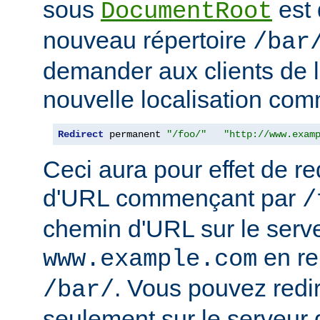
sous
est 
DocumentRoot
nouveau répertoire
/bar
demander aux clients de l
nouvelle localisation comm
Redirect
 permanent 
"/foo/"
"http://www.exam
Ceci aura pour effet de re
d'URL commençant par
/
chemin d'URL sur le serv
en r
www.example.com
. Vous pouvez redir
/bar/
seulement sur le serveur 