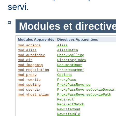
servi.
Modules et directiv
Modules Apparentés
Directives Apparentées
mod_actions
Alias
mod_alias
AliasMatch
mod_autoindex
CheckSpelling
mod_dir
DirectoryIndex
mod_imagemap
DocumentRoot
mod_negotiation
ErrorDocument
mod_proxy
Options
mod_rewrite
ProxyPass
mod_speling
ProxyPassReverse
mod_userdir
ProxyPassReverseCookieDomain
mod_vhost_alias
ProxyPassReverseCookiePath
Redirect
RedirectMatch
RewriteCond
RewriteRule