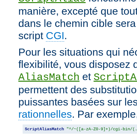
manière, excepté que tout
dans le chemin cible sera
script
CGI
.
Pour les situations qui né
flexibilité, vous disposez 
et
AliasMatch
ScriptA
permettent des substituti
puissantes basées sur le
rationnelles
. Par exemple
ScriptAliasMatch
"^/~([a-zA-Z0-9]+)/cgi-bin/(