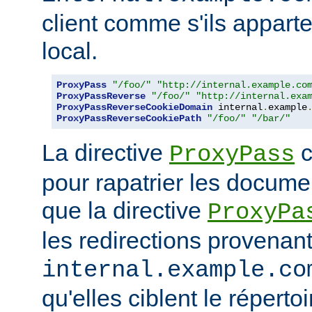
client comme s'ils appart
local.
ProxyPass
"/foo/"
"http://internal.example.co
ProxyPassReverse
"/foo/"
"http://internal.exa
ProxyPassReverseCookieDomain
 internal
.
example
ProxyPassReverseCookiePath
"/foo/"
"/bar/"
La directive
c
ProxyPass
pour rapatrier les docume
que la directive
ProxyPa
les redirections provenan
internal.example.co
qu'elles ciblent le réperto