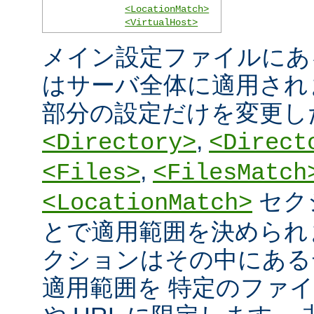
<LocationMatch>
<VirtualHost>
メイン設定ファイルにあ
はサーバ全体に適用され
部分の設定だけを変更し
,
<Directory>
<Direct
,
<Files>
<FilesMatch
セク
<LocationMatch>
とで適用範囲を決められ
クションはその中にある
適用範囲を 特定のファ