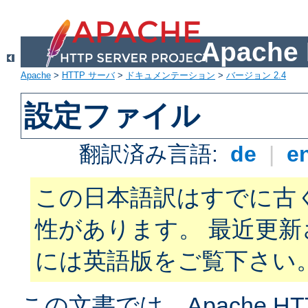
Apach
Apache
>
HTTP サーバ
>
ドキュメンテーション
>
バージョン 2.4
設定ファイル
翻訳済み言語:
de
|
e
この日本語訳はすでに古
性があります。 最近更
には英語版をご覧下さい
この文書では、Apache H