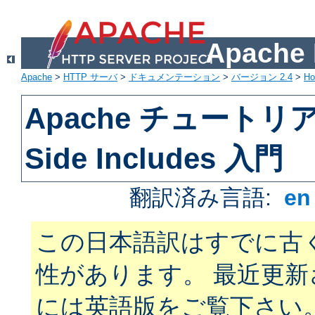
Apach
Apache
>
HTTP サーバ
>
ドキュメンテーション
>
バージョン 2.4
>
H
Apache チュートリアル
Side Includes 入門
翻訳済み言語:
e
この日本語訳はすでに古
性があります。 最近更
には英語版をご覧下さい