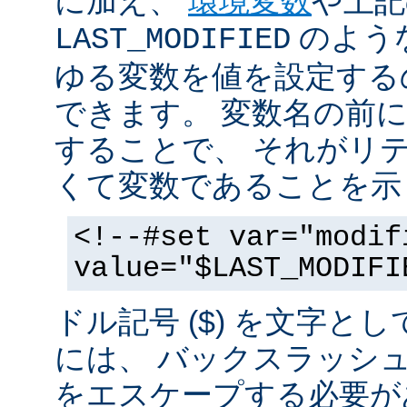
に加え、
環境変数
や上記
のような
LAST_MODIFIED
ゆる変数を値を設定する
できます。 変数名の前にド
することで、 それがリ
くて変数であることを示
<!--#set var="modif
value="$LAST_MODIFI
ドル記号 ($) を文字と
には、 バックスラッシ
をエスケープする必要が