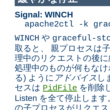
Signal: WINCH
apache2ctl -k gra
や
WINCH
graceful-st
取ると、 親プロセスは
理中のリクエストの後に
処理中のものが何もなけ
る) ように
アドバイス
し
セスは
を削除
PidFile
Listen を全て停止しま
の子プロセスがリクエス