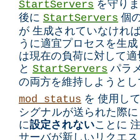
を守ります
StartServers
後に
個
StartServers
が 生成されていなけれ
うに適宜プロセスを生成
は現在の負荷に対して適
と
パラメ
StartServers
の両方を維持しようとし
を 使用し
mod_status
シグナルが送られた際に
に
設定されない
ことに 
サーバが新しいリクエス