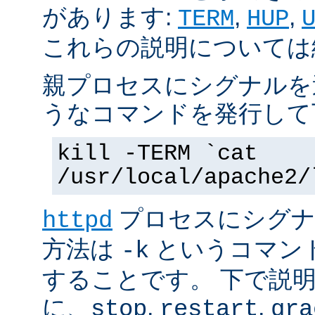
があります:
,
,
TERM
HUP
これらの説明については
親プロセスにシグナルを
うなコマンドを発行して
kill -TERM `cat
/usr/local/apache2/
プロセスにシグナル
httpd
方法は
というコマン
-k
することです。 下で説
に、
,
,
stop
restart
gra