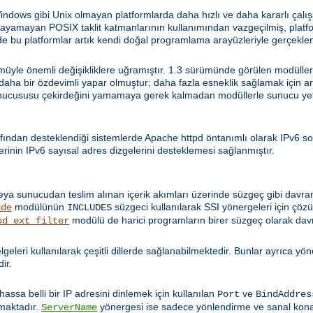
ws gibi Unix olmayan platformlarda daha hızlı ve daha kararlı çalışa
sağlayamayan POSIX taklit katmanlarının kullanımından vazgeçilmiş, pla
 bu platformlar artık kendi doğal programlama arayüzleriyle gerçeklen
yle önemli değişikliklere uğramıştır. 1.3 sürümünde görülen modüllerle 
i daha bir özdevimli yapar olmuştur; daha fazla esneklik sağlamak için a
nucususu çekirdeğini yamamaya gerek kalmadan modüllerle sunucu yetene
fından desteklendiği sistemlerde Apache httpd öntanımlı olarak IPv6 so
rinin IPv6 sayısal adres dizgelerini desteklemesi sağlanmıştır.
eya sunucudan teslim alınan içerik akımları üzerinde süzgeç gibi davra
modülünün
süzgeci kullanılarak SSI yönergeleri için ç
ude
INCLUDES
modülü de harici programların birer süzgeç olarak dav
od_ext_filter
 belgeleri kullanılarak çeşitli dillerde sağlanabilmektedir. Bunlar ayrıca y
dir.
Bilhassa belli bir IP adresini dinlemek için kullanılan
ve
Port
BindAddres
lmaktadır.
yönergesi ise sadece yönlendirme ve sanal kon
ServerName