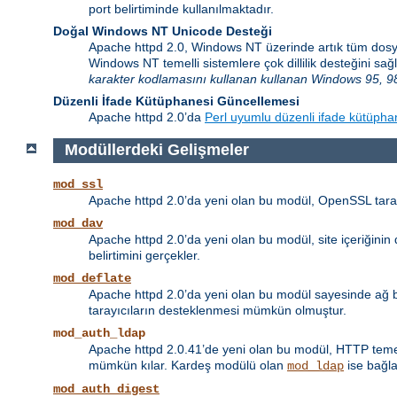
port belirtiminde kullanılmaktadır.
Doğal Windows NT Unicode Desteği
Apache httpd 2.0, Windows NT üzerinde artık tüm dosy
Windows NT temelli sistemlere çok dillilik desteğini 
karakter kodlamasını kullanan kullanan Windows 95, 98
Düzenli İfade Kütüphanesi Güncellemesi
Apache httpd 2.0’da
Perl uyumlu düzenli ifade kütüpha
Modüllerdeki Gelişmeler
mod_ssl
Apache httpd 2.0’da yeni olan bu modül, OpenSSL taraf
mod_dav
Apache httpd 2.0’da yeni olan bu modül, site içeriğini
belirtimini gerçekler.
mod_deflate
Apache httpd 2.0’da yeni olan bu modül sayesinde ağ ban
tarayıcıların desteklenmesi mümkün olmuştur.
mod_auth_ldap
Apache httpd 2.0.41’de yeni olan bu modül, HTTP temel 
mümkün kılar. Kardeş modülü olan
ise bağla
mod_ldap
mod_auth_digest