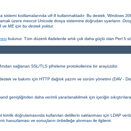
a sistemi kodlamalarında utf-8 kullanmaktadır. Bu destek, Windows 2
sağlamak üzere mevcut Unicode dosya sistemine doğrudan uyarlanır.
Dosy
 ve ME için bu destek yoktur.
nesi
bulunur. Tüm düzenli ifadelerde artık çok daha güçlü olan Perl 5 sö
ından sağlanan SSL/TLS şifreleme protokollerine bir arayüzdür.
n destek ve bakımı için HTTP dağıtık yazım ve sürüm yönetimi (DAV - Dis
d genişliğinden daha verimli yararlanabilmek için içeriğin sıkıştırılar
kimlik doğrulamasında kullanılan delillerin saklanması için LDAP verita
ntı havuzlaması ve sonuçların önbelleğe alınması ile ilgilenir.