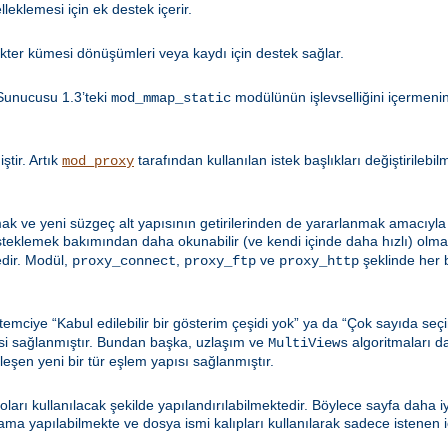
leklemesi için ek destek içerir.
kter kümesi dönüşümleri veya kaydı için destek sağlar.
Sunucusu 1.3’teki
modülünün işlevselliğini içermen
mod_mmap_static
tir. Artık
tarafından kullanılan istek başlıkları değiştirilebi
mod_proxy
k ve yeni süzgeç alt yapısının getirilerinden de yararlanmak amacıyla 
esteklemek bakımından daha okunabilir (ve kendi içinde daha hızlı) olma
dir. Modül,
,
ve
şeklinde her b
proxy_connect
proxy_ftp
proxy_http
emciye “Kabul edilebilir bir gösterim çeşidi yok” ya da “Çok sayıda seçi
si sağlanmıştır. Bundan başka, uzlaşım ve
algoritmaları d
MultiViews
şleşen yeni bir tür eşlem yapısı sağlanmıştır.
loları kullanılacak şekilde yapılandırılabilmektedir. Böylece sayfa daha 
 yapılabilmekte ve dosya ismi kalıpları kullanılarak sadece istenen içe