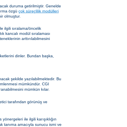
cak duruma getirilmiştir. Genelde
tforma özgü
çok süreçlilik modülleri
ir olmuştur.
ilgili sıralama/öncelik
rtık kancalı modül sıralaması
klerinin arttırılabilmesini
ketlerini dinler. Bundan başka,
nacak şekilde yazılabilmektedir. Bu
özümlenmesi mümkündür. CGI
ranabilmesini mümkün kılar.
önetici tarafından görünüş ve
yönergeleri ile ilgili karışıklığın
s
ak tanıma amacıyla sunucu ismi ve