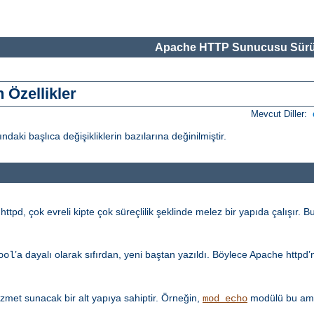
Apache HTTP Sunucusu Sürü
 Özellikler
Mevcut Diller:
i başlıca değişikliklerin bazılarına değinilmiştir.
tpd, çok evreli kipte çok süreçlilik şeklinde melez bir yapıda çalışır. Bu
’a dayalı olarak sıfırdan, yeni baştan yazıldı. Böylece Apache httpd
ool
met sunacak bir alt yapıya sahiptir. Örneğin,
modülü bu amaç
mod_echo