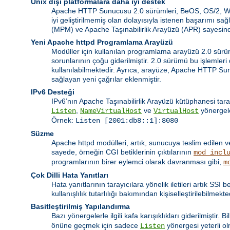
Unix dışı platformalara daha iyi destek
Apache HTTP Sunucusu 2.0 sürümleri, BeOS, OS/2, Windo
iyi geliştirilmemiş olan dolayısıyla istenen başarımı 
(MPM) ve Apache Taşınabilirlik Arayüzü (APR) sayesinde
Yeni Apache httpd Programlama Arayüzü
Modüller için kullanılan programlama arayüzü 2.0 sürümü
sorunlarının çoğu giderilmiştir. 2.0 sürümü bu işlemler
kullanılabilmektedir. Ayrıca, arayüze, Apache HTTP Su
sağlayan yeni çağrılar eklenmiştir.
IPv6 Desteği
IPv6’nın Apache Taşınabilirlik Arayüzü kütüphanesi tara
,
ve
yönergele
Listen
NameVirtualHost
VirtualHost
Örnek:
Listen [2001:db8::1]:8080
Süzme
Apache httpd modülleri, artık, sunucuya teslim edilen v
sayede, örneğin CGI betiklerinin çıktılarının
mod_incl
programlarının birer eylemci olarak davranması gibi,
m
Çok Dilli Hata Yanıtları
Hata yanıtlarının tarayıcılara yönelik iletileri artık SSI
kullanışlılık tutarlılığı bakımından kişiselleştirilebilmekte
Basitleştirilmiş Yapılandırma
Bazı yönergelerle ilgili kafa karışıklıkları giderilmiştir. 
önüne geçmek için sadece
yönergesi yeterli o
Listen