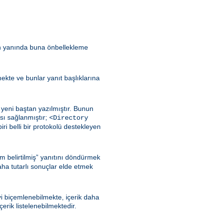
in yanında buna önbellekleme
lmekte ve bunlar yanıt başlıklarına
yeni baştan yazılmıştır. Bunun
sı sağlanmıştır;
<Directory
iri belli bir protokolü destekleyen
m belirtilmiş” yanıtını döndürmek
aha tutarlı sonuçlar elde etmek
iyi biçemlenebilmekte, içerik daha
rik listelenebilmektedir.