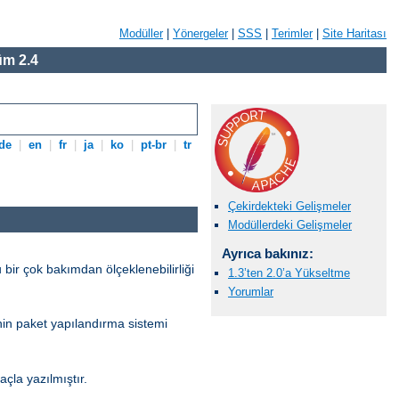
Modüller
|
Yönergeler
|
SSS
|
Terimler
|
Site Haritası
m 2.4
de
|
en
|
fr
|
ja
|
ko
|
pt-br
|
tr
Çekirdekteki Gelişmeler
Modüllerdeki Gelişmeler
Ayrıca bakınız:
 bir çok bakımdan ölçeklenebilirliği
1.3’ten 2.0’a Yükseltme
Yorumlar
’nin paket yapılandırma sistemi
la yazılmıştır.