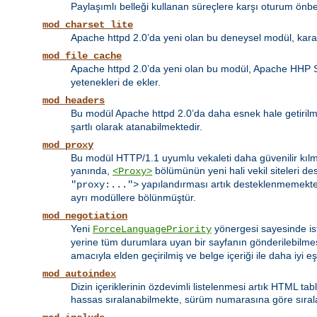
Paylaşımlı belleği kullanan süreçlere karşı oturum önbel
mod_charset_lite
Apache httpd 2.0’da yeni olan bu deneysel modül, kara
mod_file_cache
Apache httpd 2.0’da yeni olan bu modül, Apache HHP 
yetenekleri de ekler.
mod_headers
Bu modül Apache httpd 2.0’da daha esnek hale getirilmiş
şartlı olarak atanabilmektedir.
mod_proxy
Bu modül HTTP/1.1 uyumlu vekaleti daha güvenilir kılma
yanında,
bölümünün yeni hali vekil siteleri d
<Proxy>
yapılandırması artık desteklenmemekte
"proxy:...">
ayrı modüllere bölünmüştür.
mod_negotiation
Yeni
yönergesi sayesinde ist
ForceLanguagePriority
yerine tüm durumlara uyan bir sayfanın gönderilebilme
amacıyla elden geçirilmiş ve belge içeriği ile daha iyi e
mod_autoindex
Dizin içeriklerinin özdevimli listelenmesi artık HTML tab
hassas sıralanabilmekte, sürüm numarasına göre sıralama