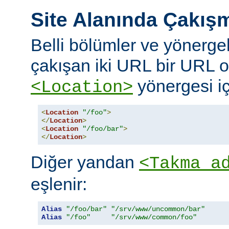
Site Alanında Çakış
Belli bölümler ve yönergel
çakışan iki URL bir URL ol
yönergesi iç
<Location>
<
Location
"/foo"
>
</
Location
>
<
Location
"/foo/bar"
>
</
Location
>
Diğer yandan
<Takma a
eşlenir:
Alias
"/foo/bar"
"/srv/www/uncommon/bar"
Alias
"/foo"
"/srv/www/common/foo"