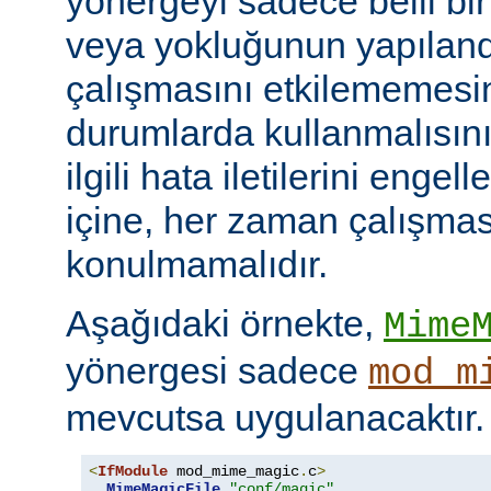
yönergeyi sadece belli bi
veya yokluğunun yapılan
çalışmasını etkilememesini
durumlarda kullanmalısını
ilgili hata iletilerini engel
içine, her zaman çalışmas
konulmamalıdır.
Aşağıdaki örnekte,
Mime
yönergesi sadece
mod_m
mevcutsa uygulanacaktır.
<
IfModule
 mod_mime_magic
.
c
>
MimeMagicFile
"conf/magic"