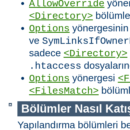
yöner
AllowOverride
bölümler
<Directory>
yönergesini
Options
ve
SymLinksIfOwner
sadece
<Directory>
dosyalarınd
.htaccess
yönergesi
Options
<F
bölüml
<FilesMatch>
Bölümler Nasıl Katışt
Yapılandırma bölümleri bell