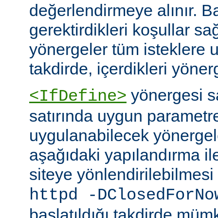
değerlendirmeye alınır. B
gerektirdikleri koşullar sa
yönergeler tüm isteklere u
takdirde, içerdikleri yönerg
yönergesi 
<IfDefine>
satırında uygun parametr
uygulanabilecek yönergeler
aşağıdaki yapılandırma ile
siteye yönlendirilebilmes
httpd -DClosedForNo
başlatıldığı takdirde müm