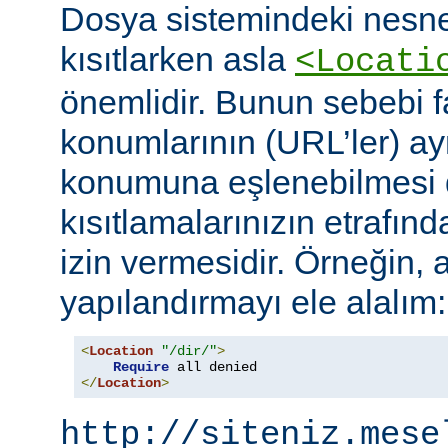
Dosya sistemindeki nesne
kısıtlarken asla
<Locati
önemlidir. Bunun sebebi fa
konumlarının (URL’ler) ay
konumuna eşlenebilmesi d
kısıtlamalarınızın etrafın
izin vermesidir. Örneğin, 
yapılandırmayı ele alalım:
<
Location
"/dir/"
>
Require
</
Location
>
http://siteniz.mese