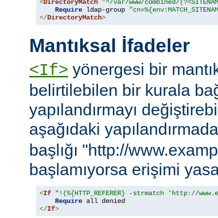
<
DirectoryMatch
"^/var/www/combined/(?<SITENA
Require
 ldap-group 
"cn=%{env:MATCH_SITENA
</
DirectoryMatch
>
Mantıksal İfadeler
yönergesi bir mantık
<If>
belirtilebilen bir kurala ba
yapılandırmayı değiştirebil
aşağıdaki yapılandırmad
başlığı "http://www.examp
başlamıyorsa erişimi yasa
<
If
"!(%{HTTP_REFERER} -strmatch 'http://www.
Require
</
If
>