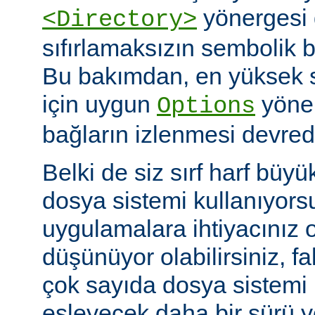
yönergesi 
<Directory>
sıfırlamaksızın sembolik ba
Bu bakımdan, en yüksek 
için uygun
yöner
Options
bağların izlenmesi devredış
Belki de siz sırf harf büyü
dosya sistemi kullanıyors
uygulamalara ihtiyacınız 
düşünüyor olabilirsiniz, fa
çok sayıda dosya sistem
eşleyecek daha bir sürü 