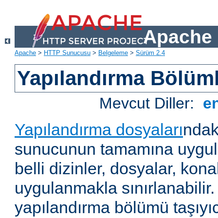
Apache 
Apache
>
HTTP Sunucusu
>
Belgeleme
>
Sürüm 2.4
Yapılandırma Bölüml
Mevcut Diller:
e
Yapılandırma dosyaları
ndak
sunucunun tamamına uygul
belli dizinler, dosyalar, ko
uygulanmakla sınırlanabilir
yapılandırma bölümü taşıyıc