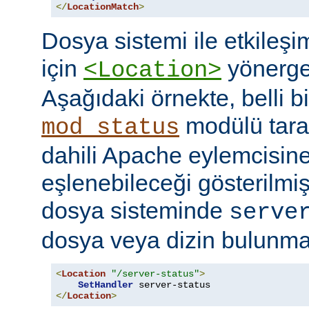
</
LocationMatch
>
Dosya sistemi ile etkileş
için
yönerges
<Location>
Aşağıdaki örnekte, belli b
modülü tara
mod_status
dahili Apache eylemcisine
eşlenebileceği gösterilmişt
dosya sisteminde
serve
dosya veya dizin bulunması
<
Location
"/server-status"
>
SetHandler
</
Location
>