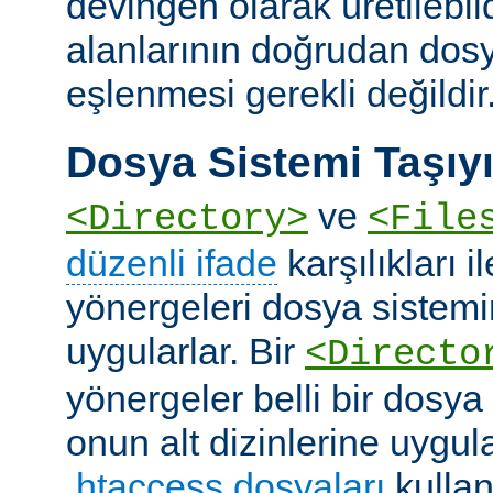
devingen olarak üretilebil
alanlarının doğrudan dos
eşlenmesi gerekli değildir
Dosya Sistemi Taşıyı
ve
<Directory>
<File
düzenli ifade
karşılıkları i
yönergeleri dosya sistemi
uygularlar. Bir
<Directo
yönergeler belli bir dosya
onun alt dizinlerine uygula
.htaccess dosyaları
kullan