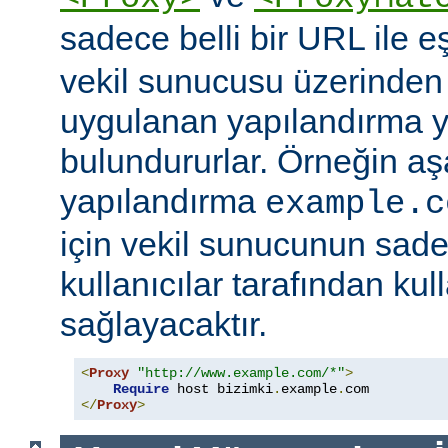
sadece belli bir URL ile 
vekil sunucusu üzerinden e
uygulanan yapılandırma y
bulundururlar. Örneğin aş
yapılandırma
example.c
için vekil sunucunun sad
kullanıcılar tarafından kul
sağlayacaktır.
<
Proxy
"http://www.example.com/*"
>
Require
 host bizimki
.
example
.
</
Proxy
>