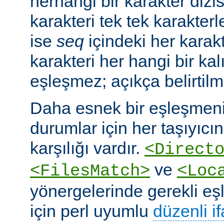
herhangi bir karakter dizis
karakteri tek tek karakterle
ise
seq
içindeki her karakte
karakteri her hangi bir kalı
eşleşmez; açıkça belirtilm
Daha esnek bir eşleşmeni
durumlar için her taşıyıcın
karşılığı vardır.
<Direct
ve
<FilesMatch>
<Loc
yönergelerinde gerekli e
için perl uyumlu
düzenli i