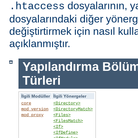
dosyalarının, y
.htaccess
dosyalarındaki diğer yönerge
değiştirtirmek için nasıl kull
açıklanmıştır.
Yapılandırma Bölümü
Türleri
İlgili Modüller
İlgili Yönergeler
core
<Directory>
mod_version
<DirectoryMatch>
mod_proxy
<Files>
<FilesMatch>
<If>
<IfDefine>