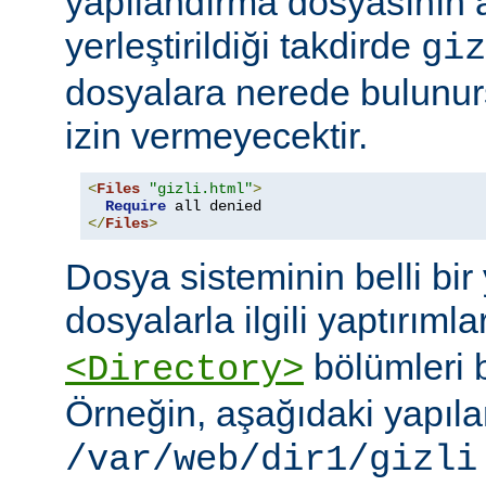
yapılandırma dosyasının
yerleştirildiği takdirde
giz
dosyalara nerede bulunur
izin vermeyecektir.
<
Files
"gizli.html"
>
Require
</
Files
>
Dosya sisteminin belli bir 
dosyalarla ilgili yaptırımla
bölümleri bi
<Directory>
Örneğin, aşağıdaki yapıl
/var/web/dir1/gizli