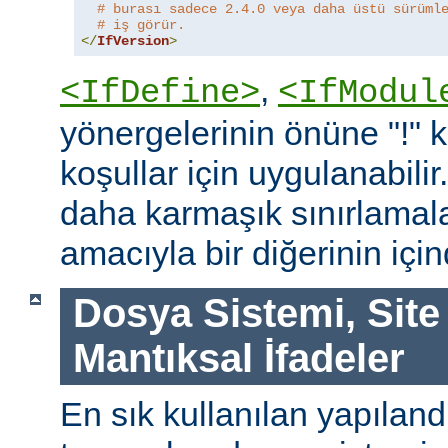
# burası sadece 2.4.0 veya daha üstü sürüml
# iş görür.
</
IfVersion
>
,
<IfDefine>
<IfModul
yönergelerinin önüne "!"
koşullar için uygulanabilir
daha karmaşık sınırlamal
amacıyla bir diğerinin içind
Dosya Sistemi, Site
Mantıksal İfadeler
En sık kullanılan yapılan