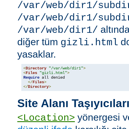
/var/web/dir1/subdi
/var/web/dir1/subdi
altınd
/var/web/dir1/
diğer tüm
do
gizli.html
yasaklar.
<
Directory
"/var/web/dir1"
>
<
Files
"gizli.html"
>
Require
 all denied

</
Files
>
</
Directory
>
Site Alanı Taşıyıcılar
yönergesi v
<Location>