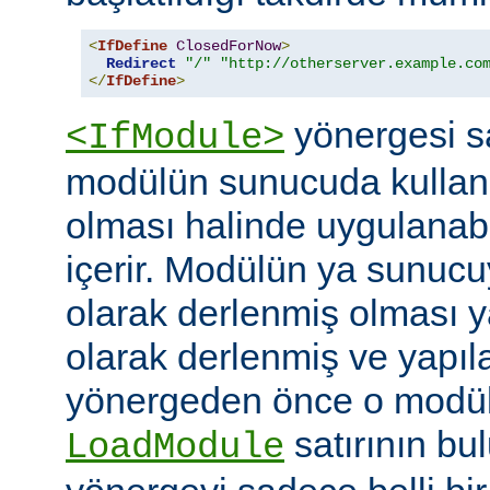
<
IfDefine
ClosedForNow
>
Redirect
"/"
"http://otherserver.example.co
</
IfDefine
>
yönergesi sa
<IfModule>
modülün sunucuda kullanı
olması halinde uygulanab
içerir. Modülün ya sunucuy
olarak derlenmiş olması 
olarak derlenmiş ve yapı
yönergeden önce o modüle 
satırının bu
LoadModule