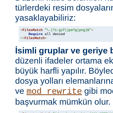
türlerdeki resim dosyaları
yasaklayabiliriz:
<
FilesMatch
"\.(?i:gif|jpe?g|png)$"
>
Require
</
FilesMatch
>
İsimli gruplar ve geriye
düzenli ifadeler ortama ekl
büyük harfli yapılır. Böyl
dosya yolları elemanları
ve
gibi mo
mod_rewrite
başvurmak mümkün olur.