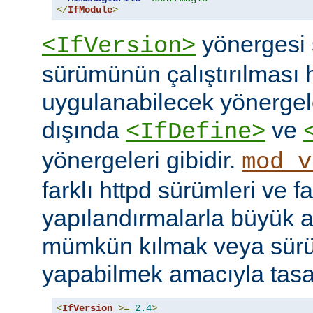
</
IfModule
>
yönergesi 
<IfVersion>
sürümünün çalıştırılması 
uygulanabilecek yönergele
dışında
ve
<IfDefine>
yönergeleri gibidir.
mod_v
farklı httpd sürümleri ve fa
yapılandırmalarla büyük a
mümkün kılmak veya sür
yapabilmek amacıyla tasar
<
IfVersion
>=
2.4
>