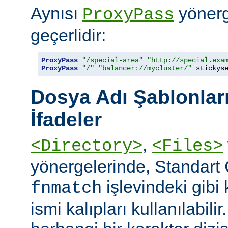
Aynısı
yönerge
ProxyPass
geçerlidir:
ProxyPass
"/special-area"
"http://special.exa
ProxyPass
"/"
"balancer://mycluster/"
 stickys
Dosya Adı Şablonları
İfadeler
,
<Directory>
<Files>
yönergelerinde, Standart
işlevindeki gibi
fnmatch
ismi kalıpları kullanılabilir