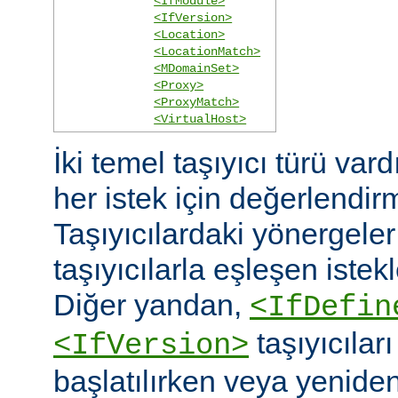
<IfModule>
<IfVersion>
<Location>
<LocationMatch>
<MDomainSet>
<Proxy>
<ProxyMatch>
<VirtualHost>
İki temel taşıyıcı türü vard
her istek için değerlendirm
Taşıyıcılardaki yönergele
taşıyıcılarla eşleşen istekl
Diğer yandan,
<IfDefin
taşıyıcıla
<IfVersion>
başlatılırken veya yeniden