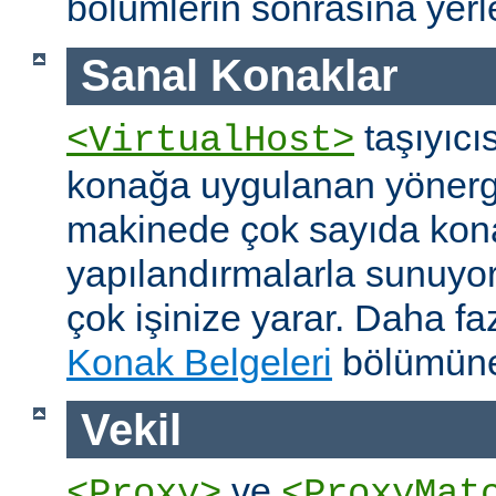
bölümlerin sonrasına yerleş
Sanal Konaklar
taşıyıcıs
<VirtualHost>
konağa uygulanan yönerge
makinede çok sayıda konağ
yapılandırmalarla sunuyor
çok işinize yarar. Daha faz
Konak Belgeleri
bölümüne
Vekil
ve
<Proxy>
<ProxyMat