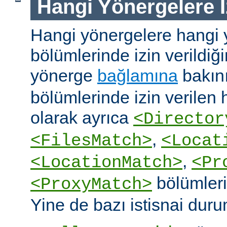
Hangi Yönergelere İ
Hangi yönergelere hangi 
bölümlerinde izin verildiğ
yönerge
bağlamına
bakın
bölümlerinde izin verilen
olarak ayrıca
<Director
,
<FilesMatch>
<Locat
,
<LocationMatch>
<Pr
bölümlerin
<ProxyMatch>
Yine de bazı istisnai duru