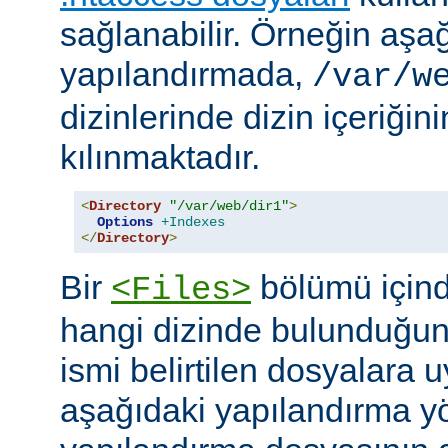
sağlanabilir. Örneğin aşa
yapılandırmada,
/var/w
dizinlerinde dizin içeriğin
kılınmaktadır.
<
Directory
"/var/web/dir1"
>
Options
+Indexes
</
Directory
>
Bir
bölümü içind
<Files>
hangi dizinde bulunduğun
ismi belirtilen dosyalara 
aşağıdaki yapılandırma y